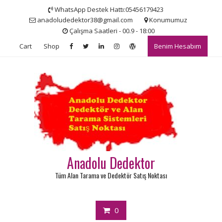
Skip
WhatsApp Destek Hattı:05456179423
to
anadoludedektor38@gmail.com
Konumumuz
content
Çalışma Saatleri - 00.9 - 18:00
Cart
Shop
Benim Hesabım
Anadolu Dedektor
Tüm Alan Tarama ve Dedektör Satış Noktası
0