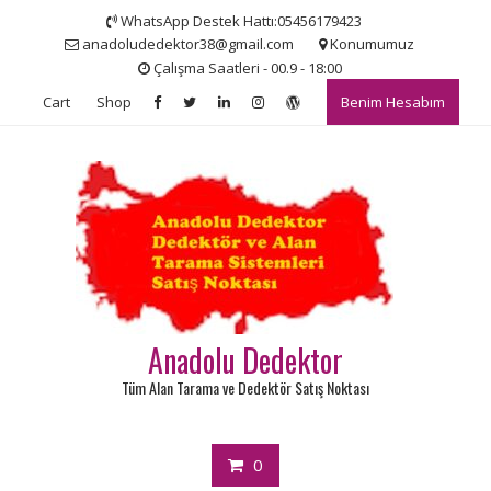
Skip
WhatsApp Destek Hattı:05456179423
to
anadoludedektor38@gmail.com
Konumumuz
content
Çalışma Saatleri - 00.9 - 18:00
Cart
Shop
Benim Hesabım
Anadolu Dedektor
Tüm Alan Tarama ve Dedektör Satış Noktası
0