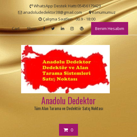
Skip
WhatsApp Destek Hattı:05456179423
to
anadoludedektor38@gmail.com
Konumumuz
content
Çalışma Saatleri - 00.9 - 18:00
Cart
Shop
Benim Hesabım
Anadolu Dedektor
Tüm Alan Tarama ve Dedektör Satış Noktası
0